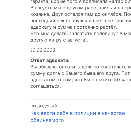
гаранта, кроме того я подписала «штар би
В августе мы с другом расстались и я пер
хозяина. Друг остался там до октября. По
последний чек вернулся и счета не заплач
адвокату и сумма постоянно растёт.
Что мне делать: заплатить половину? У ме
другую кв-ру с августа).
10.03.2003
Ответ адвоката:
Вы обязаны оплатить долг по квартплате и
сумму долга с Вашего бывшего друга. Поп
адвокатом, о том, что Вы оплатите 50 % о
соглашаться.
Навигация
ПРЕДЫДУЩИЙ
Предыдущая
Как вести себя в полиции в качестве
по
запись:
обвиняемого
записям