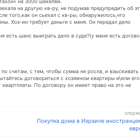
тахон» на 3000 шекелей.
еехала на другую кв-ру, не подумав предупредить об э
сле того,как он сьехал с кв-ры, обнаружилось,что
ены. Хоз-ин требует деньги с меня. Он передал дело
ня есть шанс выиграть дело в суде?(у меня есть догово
 по счетам, с тем, чтобы сумма не росла, и взыскивать
ытайтесь договориться с хозяином квартиры и\или его
т квартплаты. По договору он имеет право на это не
СЛЕДУ
Следующая
Покупка дома в Израиле иностранце
запись:
евр