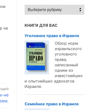
том
Статьи
по
темам:
КНИГИ ДЛЯ ВАС
р на
Уголовное право в Израиле
Обзор норм
израильского
уголовного
права,
написанный
одним из
известнейших
и опытнейших адвокатов
Израиля.
ЮЩИЙ
м-не
еем.
Семейное право в Израиле