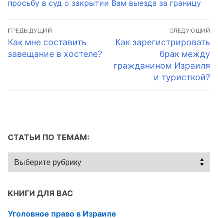
просьбу в суд о закрытии Вам выезда за границу
Навигация
ПРЕДЫДУЩИЙ
СЛЕДУЮЩИЙ
по
Предыдущая
Следующая
Как мне составить
Как зарегистрировать
запись:
запись:
завещание в хостеле?
брак между
записям
гражданином Израиля
и туристкой?
СТАТЬИ ПО ТЕМАМ:
Статьи
по
темам:
КНИГИ ДЛЯ ВАС
Уголовное право в Израиле