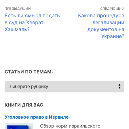
Навигация
ПРЕДЫДУЩИЙ
СЛЕДУЮЩИЙ
по
Предыдущая
Следующая
Есть ли смысл подать
Какова процедура
запись:
запись:
в суд на Хеврат
легализации
записям
Хашмаль?
документов на
Украине?
СТАТЬИ ПО ТЕМАМ:
Статьи
по
темам:
КНИГИ ДЛЯ ВАС
Уголовное право в Израиле
Обзор норм израильского