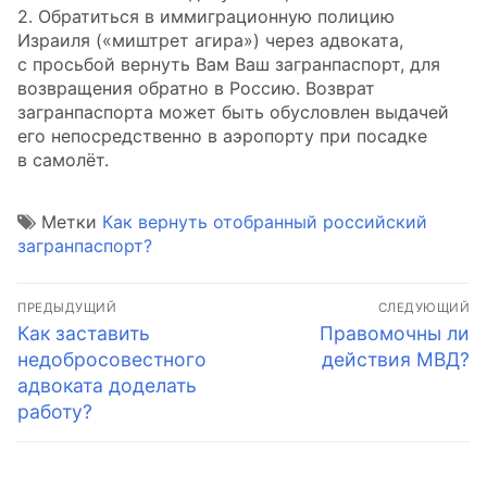
2. Обратиться в иммиграционную полицию
Израиля («миштрет агира») через адвоката,
с просьбой вернуть Вам Ваш загранпаспорт, для
возвращения обратно в Россию. Возврат
загранпаспорта может быть обусловлен выдачей
его непосредственно в аэропорту при посадке
в самолёт.
Метки
Как вернуть отобранный российский
загранпаспорт?
Навигация
ПРЕДЫДУЩИЙ
СЛЕДУЮЩИЙ
по
Предыдущая
Следующая
Как заставить
Правомочны ли
запись:
запись:
недобросовестного
действия МВД?
записям
адвоката доделать
работу?