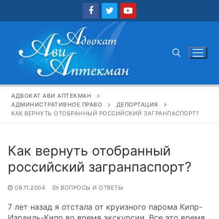
Перейти
к
содержимому
Найти:
АДВОКАТ АВИ АПТЕКМАН
АДМИНИСТРАТИВНОЕ ПРАВО
ДЕПОРТАЦИЯ
КАК ВЕРНУТЬ ОТОБРАННЫЙ РОССИЙСКИЙ ЗАГРАНПАСПОРТ?
Как вернуть отобранный
российский загранпаспорт?
09.11.2004
ВОПРОСЫ И ОТВЕТЫ
7 лет назад я отстала от круизного парома Кипр-
Израиль-Кипр во время экскурсии. Все это время