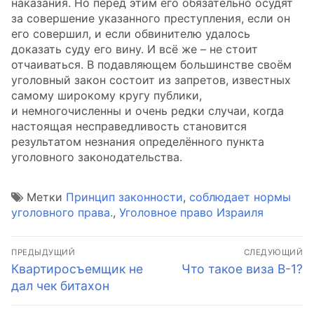
наказания. Но перед этим его обязательно осудят
за совершение указанного преступления, если он
его совершил, и если обвинителю удалось
доказать суду его вину. И всё же – не стоит
отчаиваться. В подавляющем большинстве своём
уголовный закон состоит из запретов, известных
самому широкому кругу публики,
и немногочисленны и очень редки случаи, когда
настоящая несправедливость становится
результатом незнания определённого пункта
уголовного законодательства.
Метки
Принцип законности
,
соблюдает нормы
уголовного права.
,
Уголовное право Израиля
Навигация
ПРЕДЫДУЩИЙ
СЛЕДУЮЩИЙ
по
Предыдущая
Следующая
Квартиросъемщик не
Что такое виза В-1?
запись:
запись:
дал чек битахон
записям