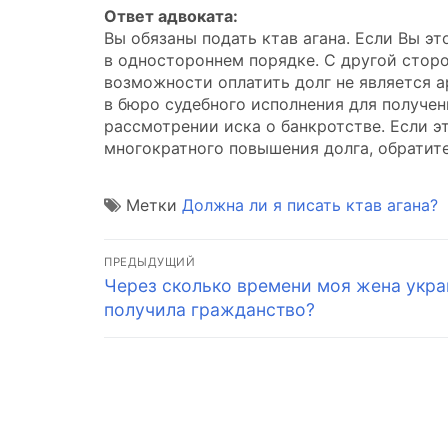
Ответ адвоката:
Вы обязаны подать ктав агана. Если Вы эт
в одностороннем порядке. С другой сторо
возможности оплатить долг не является 
в бюро судебного исполнения для получен
рассмотрении иска о банкротстве. Если э
многократного повышения долга, обратите
Метки
Должна ли я писать ктав агана?
Навигация
ПРЕДЫДУЩИЙ
Предыдущая
Через сколько времени моя жена укра
по
запись:
получила гражданство?
записям