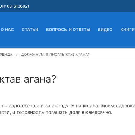
Н: 03-6136021
О НАС
СТАТЬИ
ВОПРОСЫ И ОТВЕТЫ
ВИДЕО
КНИГИ
РЕНДА
ДОЛЖНА ЛИ Я ПИСАТЬ КТАВ АГАНА?
ктав агана?
 по задолжености за аренду. Я написала письмо адвок
сти, и готовность погашать долг ежемесячно.