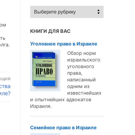
Статьи
по
темам:
том
КНИГИ ДЛЯ ВАС
ать
Уголовное право в Израиле
лга.
Обзор норм
израильского
уголовного
права,
написанный
ЮЩИЙ
ства
одним из
известнейших
иле?
и опытнейших адвокатов
Израиля.
Семейное право в Израиле