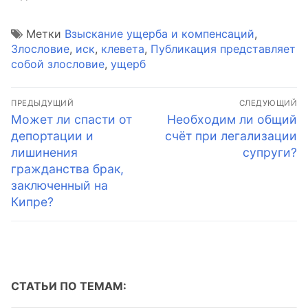
Метки
Взыскание ущерба и компенсаций
,
Злословие
,
иск
,
клевета
,
Публикация представляет
собой злословие
,
ущерб
Навигация
ПРЕДЫДУЩИЙ
СЛЕДУЮЩИЙ
по
Предыдущая
Следующая
Может ли спасти от
Необходим ли общий
запись:
запись:
депортации и
счёт при легализации
записям
лишинения
супруги?
гражданства брак,
заключенный на
Кипре?
СТАТЬИ ПО ТЕМАМ: