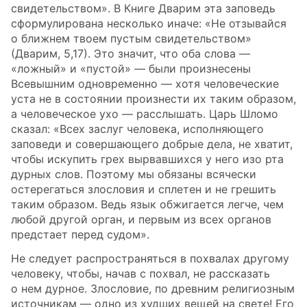
свидетельством». В Книге Дварим эта заповедь
сформулирована несколько иначе: «Не отзывайся
о ближнем твоем пустым свидетельством»
(Дварим, 5,17). Это значит, что оба слова —
«ложный» и «пустой» — были произнесены
Всевышним одновременно — хотя человеческие
уста не в состоянии произнести их таким образом,
а человеческое ухо — расслышать. Царь Шломо
сказал: «Всех заслуг человека, исполняющего
заповеди и совершающего добрые дела, не хватит,
чтобы искупить грех вырвавшихся у него изо рта
дурных слов. Поэтому мы обязаны всячески
остерегаться злословия и сплетен и не грешить
таким образом. Ведь язык обжигается легче, чем
любой другой орган, и первым из всех органов
предстает перед судом».
Не следует распространяться в похвалах другому
человеку, чтобы, начав с похвал, не рассказать
о нем дурное. Злословие, по древним религиозным
источникам — одно из худших вещей на свете! Его