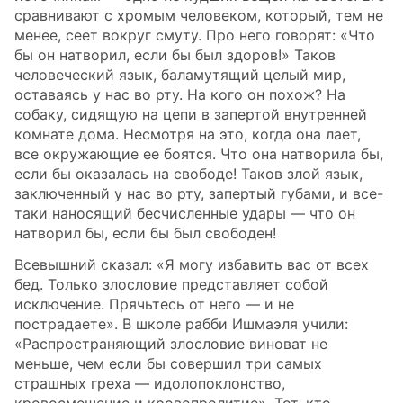
сравнивают с хромым человеком, который, тем не
менее, сеет вокруг смуту. Про него говорят: «Что
бы он натворил, если бы был здоров!» Таков
человеческий язык, баламутящий целый мир,
оставаясь у нас во рту. На кого он похож? На
собаку, сидящую на цепи в запертой внутренней
комнате дома. Несмотря на это, когда она лает,
все окружающие ее боятся. Что она натворила бы,
если бы оказалась на свободе! Таков злой язык,
заключенный у нас во рту, запертый губами, и все-
таки наносящий бесчисленные удары — что он
натворил бы, если бы был свободен!
Всевышний сказал: «Я могу избавить вас от всех
бед. Только злословие представляет собой
исключение. Прячьтесь от него — и не
пострадаете». В школе рабби Ишмаэля учили:
«Распространяющий злословие виноват не
меньше, чем если бы совершил три самых
страшных греха — идолопоклонство,