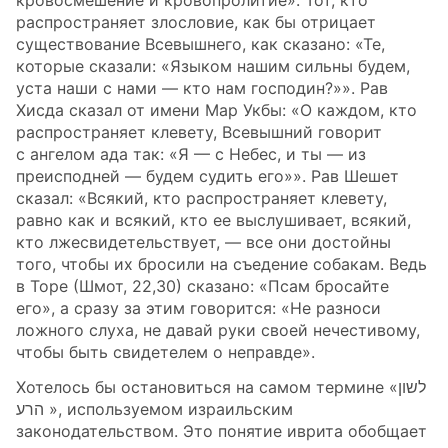
кровосмешение и кровопролитие». Тот, кто
распространяет злословие, как бы отрицает
существование Всевышнего, как сказано: «Те,
которые сказали: «Языком нашим сильны будем,
уста наши с нами — кто нам господин?»». Рав
Хисда сказал от имени Map Укбы: «О каждом, кто
распространяет клевету, Всевышний говорит
с ангелом ада так: «Я — с Небес, и ты — из
преисподней — будем судить его»». Рав Шешет
сказал: «Всякий, кто распространяет клевету,
равно как и всякий, кто ее выслушивает, всякий,
кто лжесвидетельствует, — все они достойны
того, чтобы их бросили на съедение собакам. Ведь
в Торе (Шмот, 22,30) сказано: «Псам бросайте
его», а сразу за этим говорится: «Не разноси
ложного слуха, не давай руки своей нечестивому,
чтобы быть свидетелем о неправде».
Хотелось бы остановиться на самом термине «לשון
הרע », используемом израильским
законодательством. Это понятие иврита обобщает