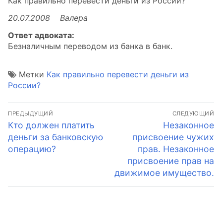
Как правильно перевести деньги из России?
20.07.2008 Валера
Ответ адвоката:
Безналичным переводом из банка в банк.
Метки
Как правильно перевести деньги из
России?
Навигация
ПРЕДЫДУЩИЙ
СЛЕДУЮЩИЙ
по
Предыдущая
Следующая
Кто должен платить
Незаконное
запись:
запись:
деньги за банковскую
присвоение чужих
записям
операцию?
прав. Незаконное
присвоение прав на
движимое имущество.