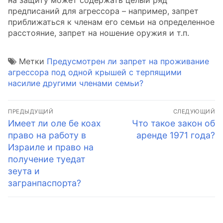
на защиту может содержать целый ряд
предписаний для агрессора – например, запрет
приближаться к членам его семьи на определенное
расстояние, запрет на ношение оружия и т.п.
Метки
Предусмотрен ли запрет на проживание
агрессора под одной крышей с терпящими
насилие другими членами семьи?
Навигация
ПРЕДЫДУЩИЙ
СЛЕДУЮЩИЙ
по
Предыдущая
Следующая
Имеет ли оле бе коах
Что такое закон об
запись:
запись:
право на работу в
аренде 1971 года?
записям
Израиле и право на
получение туедат
зеута и
загранпаспорта?