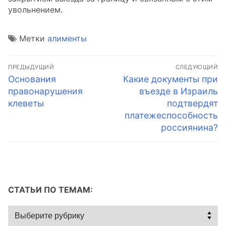
увольнением.
Метки
алименты
Навигация
ПРЕДЫДУЩИЙ
СЛЕДУЮЩИЙ
по
Предыдущая
Следующая
Основания
Какие документы при
запись:
запись:
правонарушения
въезде в Израиль
записям
клеветы
подтвердят
платежеспособность
россиянина?
СТАТЬИ ПО ТЕМАМ:
Статьи
по