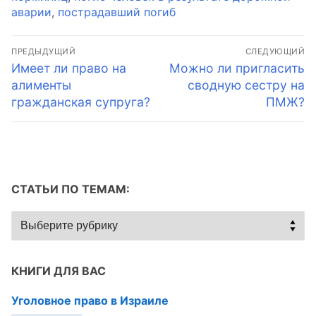
аварии
,
пострадавший погиб
Навигация
ПРЕДЫДУЩИЙ
СЛЕДУЮЩИЙ
по
Предыдущая
Следующая
Имеет ли право на
Можно ли пригласить
запись:
запись:
алименты
сводную сестру на
записям
гражданская супруга?
ПМЖ?
СТАТЬИ ПО ТЕМАМ:
Статьи
по
темам:
КНИГИ ДЛЯ ВАС
Уголовное право в Израиле