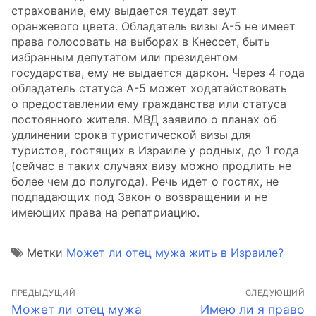
страхование, ему выдается теудат зеут
оранжевого цвета. Обладатель визы А-5 не имеет
права голосовать на выборах в Кнессет, быть
избранным депутатом или президентом
государства, ему не выдается даркон. Через 4 года
обладатель статуса А-5 может ходатайствовать
о предоставлении ему гражданства или статуса
постоянного жителя. МВД заявило о планах об
удлинении срока туристической визы для
туристов, гостящих в Израиле у родных, до 1 года
(сейчас в таких случаях визу можно продлить не
более чем до полугода). Речь идет о гостях, не
подпадающих под Закон о возвращении и не
имеющих права на репатриацию.
Метки
Может ли отец мужа жить в Израиле?
Навигация
ПРЕДЫДУЩИЙ
СЛЕДУЮЩИЙ
по
Предыдущая
Следующая
Может ли отец мужа
Имею ли я право