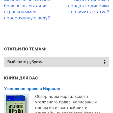
по
запись:
запись:
брак не выезжая из
солдата-одиночки
записям
страны и имея
получить статус?
просроченную визу?
СТАТЬИ ПО ТЕМАМ:
Статьи
по
темам:
КНИГИ ДЛЯ ВАС
Уголовное право в Израиле
Обзор норм израильского
уголовного права, написанный
одним из известнейших и