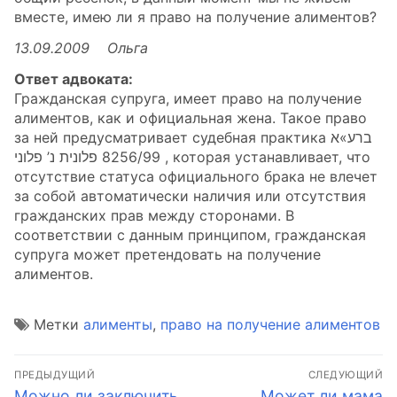
вместе, имею ли я право на получение алиментов?
13.09.2009 Ольга
Ответ адвоката:
Гражданская супруга, имеет право на получение
алиментов, как и официальная жена. Такое право
за ней предусматривает судебная практика ברע»א
8256/99 פלונית נ’ פלוני , которая устанавливает, что
отсутствие статуса официального брака не влечет
за собой автоматически наличия или отсутствия
гражданских прав между сторонами. В
соответствии с данным принципом, гражданская
супруга может претендовать на получение
алиментов.
Метки
алименты
,
право на получение алиментов
Навигация
ПРЕДЫДУЩИЙ
СЛЕДУЮЩИЙ
Предыдущая
Следующая
Можно ли заключить
Может ли мама