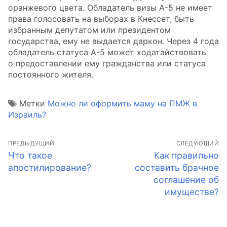
оранжевого цвета. Обладатель визы А-5 не имеет
права голосовать на выборах в Кнессет, быть
избранным депутатом или президентом
государства, ему не выдается даркон. Через 4 года
обладатель статуса А-5 может ходатайствовать
о предоставлении ему гражданства или статуса
постоянного жителя.
Метки
Можно ли оформить маму на ПМЖ в
Израиль?
Навигация
ПРЕДЫДУЩИЙ
СЛЕДУЮЩИЙ
по
Предыдущая
Следующая
Что такое
Как правильно
запись:
запись:
апостилирование?
составить брачное
записям
соглашение об
имуществе?