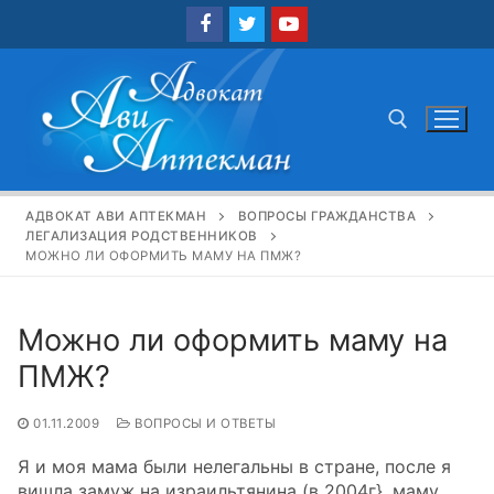
Перейти
к
содержимому
Найти:
АДВОКАТ АВИ АПТЕКМАН
ВОПРОСЫ ГРАЖДАНСТВА
ЛЕГАЛИЗАЦИЯ РОДСТВЕННИКОВ
МОЖНО ЛИ ОФОРМИТЬ МАМУ НА ПМЖ?
Можно ли оформить маму на
ПМЖ?
01.11.2009
ВОПРОСЫ И ОТВЕТЫ
Я и моя мама были нелегальны в стране, после я
вишла замуж на израильтянина (в 2004г}, маму