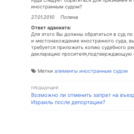
Куда следует обратиться для признания и
иностранным судом?
27.01.2010 Полина
Ответ адвоката:
Для этого Вы должны обратиться в суд по
и местонахождение иностранного суда, вы
требуется приложить копию судебного ре
декларацию просителя,подтверждающую с
Метки
алименты иностранным судом
Навигация
ПРЕДЫДУЩИЙ
Предыдущая
Возможно ли отменить запрет на въез
по
запись:
Израиль после депортации?
записям