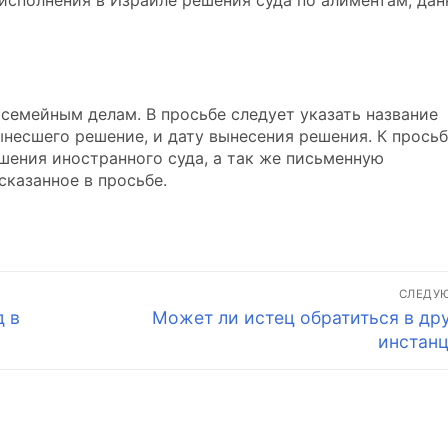
 исполнения в Израиле решения суда по алиментам, дан
 семейным делам. В просьбе следует указать название
несшего решение, и дату вынесения решения. К прось
шения иностранного суда, а так же письменную
казанное в просьбе.
СЛЕДУ
Следующая
д в
Может ли истец обратиться в др
запись:
инстан