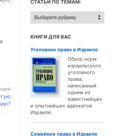
ного
СТАТЬИ ПО ТЕМАМ:
Статьи
по
темам:
КНИГИ ДЛЯ ВАС
бе
Уголовное право в Израиле
Обзор норм
израильского
уголовного
права,
написанный
ЮЩИЙ
одним из
угую
известнейших
цию?
и опытнейших адвокатов
Израиля.
Семейное право в Израиле