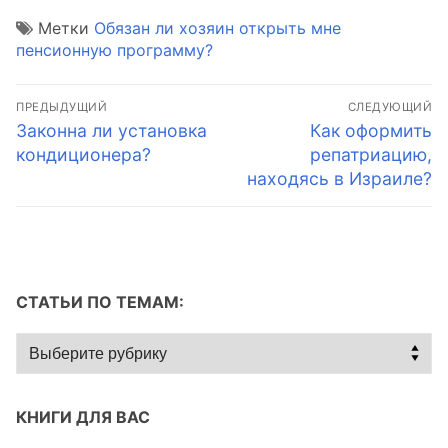
Метки
Обязан ли хозяин открыть мне
пенсионную программу?
Навигация
ПРЕДЫДУЩИЙ
СЛЕДУЮЩИЙ
по
Предыдущая
Следующая
Законна ли установка
Как оформить
запись:
запись:
кондиционера?
репатриацию,
записям
находясь в Израиле?
СТАТЬИ ПО ТЕМАМ:
Статьи
по
темам:
КНИГИ ДЛЯ ВАС