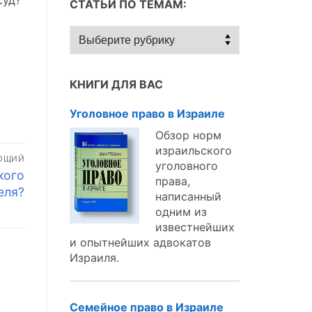
суд?
СТАТЬИ ПО ТЕМАМ:
Статьи
по
темам:
КНИГИ ДЛЯ ВАС
Уголовное право в Израиле
Обзор норм
израильского
ЮЩИЙ
уголовного
кого
права,
еля?
написанный
одним из
известнейших
и опытнейших адвокатов
Израиля.
Семейное право в Израиле