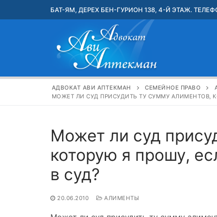
Перейти
БАТ-ЯМ, ДЕРЕХ БЕН-ГУРИОН 138, 4-Й ЭТАЖ. ТЕЛЕФО
к
содержимому
АДВОКАТ АВИ АПТЕКМАН
СЕМЕЙНОЕ ПРАВО
МОЖЕТ ЛИ СУД ПРИСУДИТЬ ТУ СУММУ АЛИМЕНТОВ, К
Может ли суд прису
которую я прошу, е
в суд?
20.06.2010
АЛИМЕНТЫ