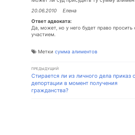
Может ли суд присудить ту сумму алимент
20.06.2010 Елена
Ответ адвоката:
Да, может, но у него будет право просит
участием.
Метки
сумма алиментов
Навигация
ПРЕДЫДУЩИЙ
Предыдущая
Стирается ли из личного дела приказ 
по
запись:
депортации в момент получения
записям
гражданства?