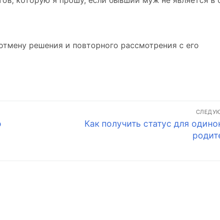
ов, которую я прошу, если бывший муж не является в 
ь отмену решения и повторного рассмотрения с его
СЛЕДУ
Следующая
о
Как получить статус для одино
запись:
родит