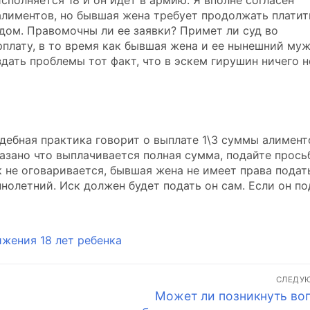
сполняется 18 и он идет в армию. Я вполне согласен
алиментов, но бывшая жена требует продолжать платит
удом. Правомочны ли ее заявки? Примет ли суд во
плату, в то время как бывшая жена и ее нынешний му
ать проблемы тот факт, что в эскем гирушин ничего н
дебная практика говорит о выплате 1\3 суммы алимент
указано что выплачивается полная сумма, подайте прось
к не оговаривается, бывшая жена не имеет права подат
ннолетний. Иск должен будет подать он сам. Если он по
жения 18 лет ребенка
СЛЕДУ
Следующая
Может ли позникнуть во
запись: