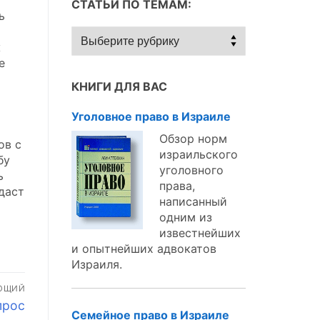
СТАТЬИ ПО ТЕМАМ:
ь
Статьи
ж
по
е
темам:
КНИГИ ДЛЯ ВАС
Уголовное право в Израиле
Обзор норм
ов с
израильского
бу
уголовного
ь
права,
даст
написанный
одним из
известнейших
и опытнейших адвокатов
Израиля.
ЮЩИЙ
прос
Семейное право в Израиле