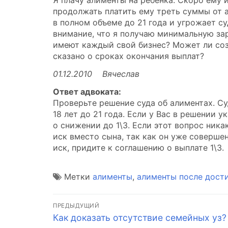
Я плачу алименты на ребенка. Скоро ему и
продолжать платить ему треть суммы от 
в полном объеме до 21 года и угрожает с
внимание, что я получаю минимальную зар
имеют каждый свой бизнес? Может ли созд
сказано о сроках окончания выплат?
01.12.2010 Вячеслав
Ответ адвоката:
Проверьте решение суда об алиментах. Су
18 лет до 21 года. Если у Вас в решении 
о снижении до 1\3. Если этот вопрос ника
иск вместо сына, так как он уже соверше
иск, придите к соглашению о выплате 1\3.
Метки
алименты
,
алименты после дости
Навигация
ПРЕДЫДУЩИЙ
Предыдущая
Как доказать отсутствие семейных уз?
по
запись: