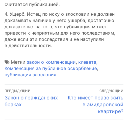
считается публикацией.
4. Ущерб. Истец по иску о злословии не должен
доказывать наличие у него ущерба, достаточно
доказательства того, что публикация может
привести к неприятным для него последствиям,
даже если эти последствия и не наступили
в действительности.
Метки
закон о компенсации
,
клевета
,
Компенсация за публичное оскорбление
,
публикация злословия
Навигация
ПРЕДЫДУЩИЙ
СЛЕДУЮЩИЙ
по
Предыдущая
Следующая
Закон о гражданских
Кто имеет право жить
запись:
запись:
браках
в амидаровской
записям
квартире?