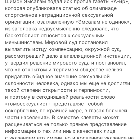
Шимон Эмсалам подал иск против газеты «А-ир»,
которая опубликовала статью об олимпиаде
спортсменов нетрадиционной сексуальной
ориентации, озаглавленную «Эмсалам не одинок»,
из заголовка недвусмысленно следовало, что
баскетболист относится к сексуальным
меньшинствам. Мировой суд постановил
выплатить истцу компенсацию, окружной суд,
рассмотревший дело в апелляционной инстанции,
утвердил решение мирового суда и постановил,
что «в открытом и терпимом обществе нельзя
придавать обидное значение сексуальной
склонности человека, однако мы еще не достигли
такой степени открытости и терпимости,
и поэтому в сегодняшней реальности слово
«гомосексуалист» представляет собой
оскорбление, по крайней мере, в глазах большей
части населения». В качестве клеветы может
расцениваться не только прямое представление
информации о тех или иных качествах лица
с указанием его имени, но и косвенное указание на