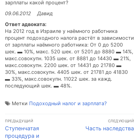
зарплаты какой процент?
09.06.2012 Давид
Ответ адвоката:
На 2012 год в Израиле у наёмного работника
процент подоходного налога растёт в зависимости
от зарплаты наёмного работника: От 0 до 5200
шек. ▬ 10%, макс. 520 шек. от 5201 до 8880 ▬ 14%,
макс.совокупн. 1035 шек. от 8881 до 14430 ▬ 21%,
макс.совокупн. 2200 шек. от 14431 до 21780 ▬
30%, макс.совокупн. 4405 шек. от 21781 до 41830
▬ 33%, макс.совокупн. 11022 шек. за кажд.
последующий шек. ▬ 48%.
Метки
Подоходный налог и зарплата?
Навигация
ПРЕДЫДУЩИЙ
СЛЕДУЮЩИЙ
по
Предыдущая
Следующая
Ступенчатая
Часть наследства
запись:
запись:
процедура и