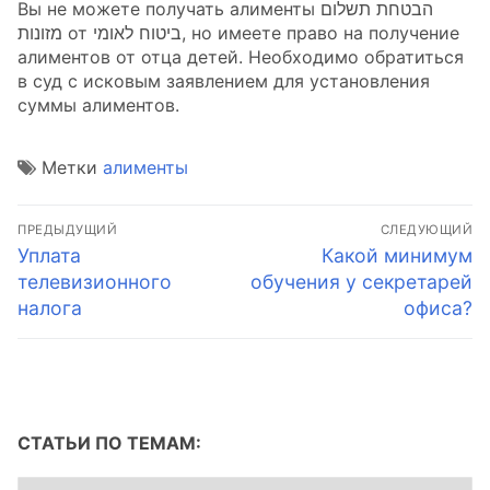
Вы не можете получать алименты הבטחת תשלום
מזונות от ביטוח לאומי, но имеете право на получение
алиментов от отца детей. Необходимо обратиться
в суд с исковым заявлением для установления
суммы алиментов.
Метки
алименты
Навигация
ПРЕДЫДУЩИЙ
СЛЕДУЮЩИЙ
по
Предыдущая
Следующая
Уплата
Какой минимум
запись:
запись:
телевизионного
обучения у секретарей
записям
налога
офиса?
СТАТЬИ ПО ТЕМАМ:
Статьи