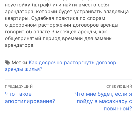
неустойку (штраф) или найти вместо себя
арендатора, который будет устраивать владельца
квартиры. Судебная практика по спорам
о досрочном расторжении договоров аренды
говорит об оплате 3 месяцев аренды, как
общепринятый период времени для замены
арендатора.
Метки
Как досрочно расторгнуть договор
аренды жилья?
Навигация
ПРЕДЫДУЩИЙ
СЛЕДУЮЩИЙ
по
Предыдущая
Следующая
Что такое
Что мне будет, если я
запись:
запись:
апостилирование?
пойду в масахнасу с
записям
повинной?