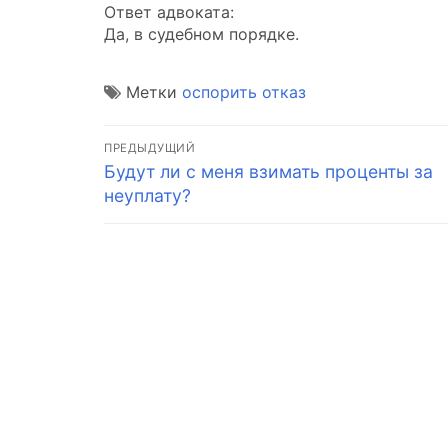
Ответ адвоката:
Да, в судебном порядке.
Метки
оспорить отказ
Навигация
ПРЕДЫДУЩИЙ
Предыдущая
Будут ли с меня взимать проценты за
по
запись:
неуплату?
записям