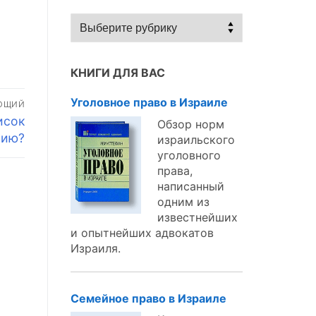
Статьи
по
темам:
КНИГИ ДЛЯ ВАС
Уголовное право в Израиле
ЮЩИЙ
исок
Обзор норм
нию?
израильского
уголовного
права,
написанный
одним из
известнейших
и опытнейших адвокатов
Израиля.
Семейное право в Израиле