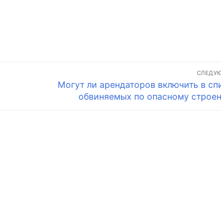
СЛЕДУ
Следующая
Могут ли арендаторов включить в сп
запись:
обвиняемых по опасному строе