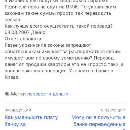
в Израиль для покупки квартиры в Израиле.
Родители пока не едут на ПМЖ. По украинским
законам такие суммы просто так переводить
нельзя.
Как лучше всего осуществить такой перевод?
04.03.2007 Денис
Ответ адвоката:
Разве украинские законы запрещают
собственникам имущества распоряжаться своим
имуществом по своему усмотрению? Перевод
денег от продажи квартиры это не «просто так», а
вполне законная операция. Уточните в банке в
Киеве.
Метки
перевести деньги
Навигация
ПРЕДЫДУЩИЙ
СЛЕДУЮЩИЙ
по
Предыдущая
Следующая
Как уменьшить плату
Могу ли я получить в
запись:
запись:
банку за
банке переведённые
записям