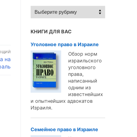
Статьи
по
темам:
КНИГИ ДЛЯ ВАС
Уголовное право в Израиле
ЮЩИЙ
Обзор норм
а на
израильского
оаль
уголовного
права,
написанный
одним из
известнейших
и опытнейших адвокатов
Израиля.
Семейное право в Израиле