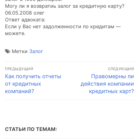
Могу ли я возвратиь залог за кредитную карту?
06.05.2008 олег
Ответ адвоката:
Если у Вас нет задолженности по кредитам —
можете.
Метки
Залог
Навигация
ПРЕДЫДУЩИЙ
СЛЕДУЮЩИЙ
по
Предыдущая
Следующая
Как получить отчеты
Правомерны ли
запись:
запись:
от кредитных
действия компании
записям
компаний?
кредитных карт?
СТАТЬИ ПО ТЕМАМ: