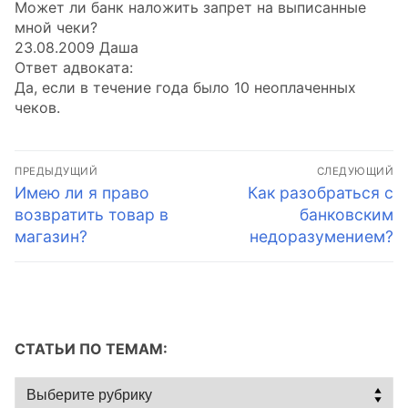
Может ли банк наложить запрет на выписанные
мной чеки?
23.08.2009 Даша
Ответ адвоката:
Да, если в течение года было 10 неоплаченных
чеков.
Навигация
ПРЕДЫДУЩИЙ
СЛЕДУЮЩИЙ
по
Предыдущая
Следующая
Имею ли я право
Как разобраться с
запись:
запись:
возвратить товар в
банковским
записям
магазин?
недоразумением?
СТАТЬИ ПО ТЕМАМ:
Статьи
по