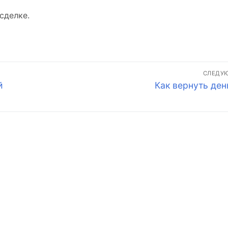
сделке.
СЛЕДУ
Следующая
й
Как вернуть ден
запись: