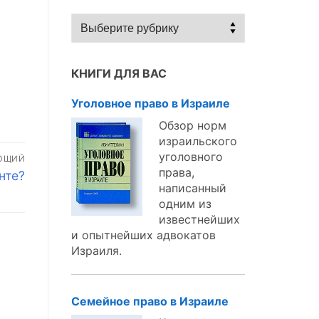
Статьи
по
темам:
КНИГИ ДЛЯ ВАС
Уголовное право в Израиле
Обзор норм
израильского
уголовного
ЮЩИЙ
права,
нте?
написанный
одним из
известнейших
и опытнейших адвокатов
Израиля.
Семейное право в Израиле