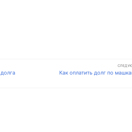
СЛЕДУ
Следующая
 долга
Как оплатить долг по машка
запись: