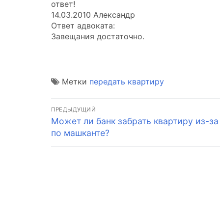
ответ!
14.03.2010 Александр
Ответ адвоката:
Завещания достаточно.
Метки
передать квартиру
Навигация
ПРЕДЫДУЩИЙ
Предыдущая
Может ли банк забрать квартиру из-за
по
запись:
по машканте?
записям