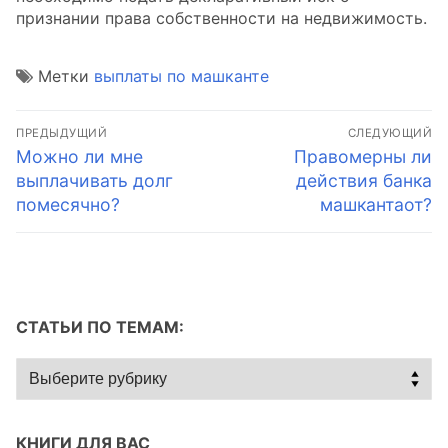
признании права собственности на недвижимость.
Метки
выплаты по машканте
Навигация
ПРЕДЫДУЩИЙ
СЛЕДУЮЩИЙ
по
Предыдущая
Следующая
Можно ли мне
Правомерны ли
запись:
запись:
выплачивать долг
действия банка
записям
помесячно?
машкантаот?
СТАТЬИ ПО ТЕМАМ:
Статьи
по
темам:
КНИГИ ДЛЯ ВАС