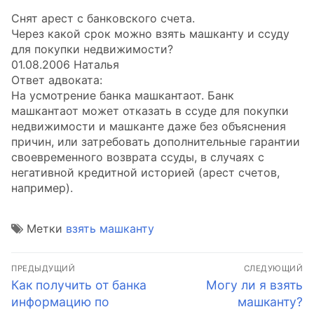
Снят арест с банковского счета.
Через какой срок можно взять машканту и ссуду
для покупки недвижимости?
01.08.2006 Наталья
Ответ адвоката:
На усмотрение банка машкантаот. Банк
машкантаот может отказать в ссуде для покупки
недвижимости и машканте даже без объяснения
причин, или затребовать дополнительные гарантии
своевременного возврата ссуды, в случаях с
негативной кредитной историей (арест счетов,
например).
Метки
взять машканту
Навигация
ПРЕДЫДУЩИЙ
СЛЕДУЮЩИЙ
по
Предыдущая
Следующая
Как получить от банка
Могу ли я взять
запись:
запись:
информацию по
машканту?
записям