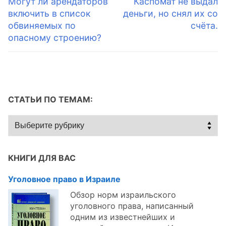
по
Предыдущая
Следующая
Могут ли арендаторов
Каспомат не выдал
запись:
запись:
включить в список
деньги, но снял их со
записям
обвиняемых по
счёта.
опасному строению?
СТАТЬИ ПО ТЕМАМ:
Статьи
по
темам:
КНИГИ ДЛЯ ВАС
Уголовное право в Израиле
Обзор норм израильского
уголовного права, написанный
одним из известнейших и