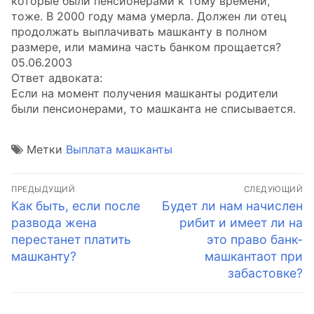
которые были пенсионерами к тому времени,
тоже. В 2000 году мама умерла. Должен ли отец
продолжать выплачивать машканту в полном
размере, или мамина часть банком прощается?
05.06.2003
Ответ адвоката:
Если на момент получения машканты родители
были пенсионерами, то машканта не списывается.
Метки
Выплата машканты
Навигация
ПРЕДЫДУЩИЙ
СЛЕДУЮЩИЙ
по
Предыдущая
Следующая
Как быть, если после
Будет ли нам начислен
запись:
запись:
развода жена
рибит и имеет ли на
записям
перестанет платить
это право банк-
машканту?
машкантаот при
забастовке?