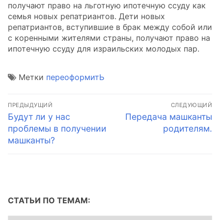
получают право на льготную ипотечную ссуду как
семья новых репатриантов. Дети новых
репатриантов, вступившие в брак между собой или
с коренными жителями страны, получают право на
ипотечную ссуду для израильских молодых пар.
Метки
переоформитЬ
Навигация
ПРЕДЫДУЩИЙ
СЛЕДУЮЩИЙ
по
Предыдущая
Следующая
Будут ли у нас
Передача машканты
запись:
запись:
проблемы в получении
родителям.
записям
машканты?
СТАТЬИ ПО ТЕМАМ: