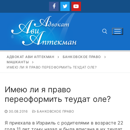
Перейти
к
содержимому
Найти:
АДВОКАТ АВИ АПТЕКМАН
БАНКОВСКОЕ ПРАВО
МАШКАНТЫ
ИМЕЮ ЛИ Я ПРАВО ПЕРЕОФОРМИТЬ ТЕУДАТ ОЛЕ?
Имею ли я право
переоформить теудат оле?
30.08.2016
БАНКОВСКОЕ ПРАВО
Я приехала в Израиль с родителями в возрасте 22
года 11 лет тому назад и была вписана в их теудат