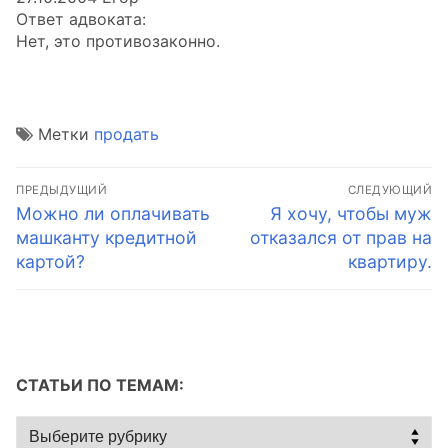
Ответ адвоката:
Нет, это противозаконно.
Метки
продать
Навигация
ПРЕДЫДУЩИЙ
СЛЕДУЮЩИЙ
по
Предыдущая
Следующая
Можно ли оплачивать
Я хочу, чтобы муж
запись:
запись:
машканту кредитной
отказался от прав на
записям
картой?
квартиру.
СТАТЬИ ПО ТЕМАМ:
Статьи