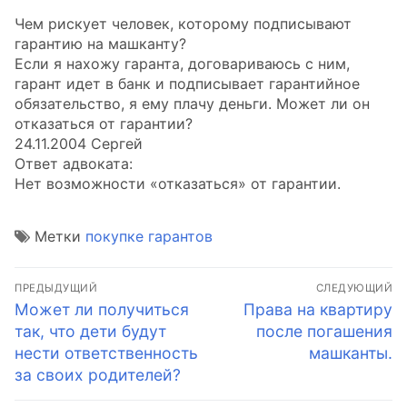
Чем рискует человек, которому подписывают
гарантию на машканту?
Если я нахожу гаранта, договариваюсь с ним,
гарант идет в банк и подписывает гарантийное
обязательство, я ему плачу деньги. Может ли он
отказаться от гарантии?
24.11.2004 Сергей
Ответ адвоката:
Нет возможности «отказаться» от гарантии.
Метки
покупке гарантов
Навигация
ПРЕДЫДУЩИЙ
СЛЕДУЮЩИЙ
по
Предыдущая
Следующая
Может ли получиться
Права на квартиру
запись:
запись:
так, что дети будут
после погашения
записям
нести ответственность
машканты.
за своих родителей?