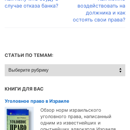
запись:
запись:
случае отказа банка?
воздействовать на
записям
должника и как
остоять свои права?
СТАТЬИ ПО ТЕМАМ:
Статьи
по
темам:
КНИГИ ДЛЯ ВАС
Уголовное право в Израиле
Обзор норм израильского
уголовного права, написанный
одним из известнейших и
опытнейших адвокатов Израиля.