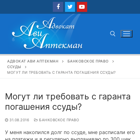
Перейти
к
содержимому
Найти:
АДВОКАТ АВИ АПТЕКМАН
БАНКОВСКОЕ ПРАВО
ССУДЫ
МОГУТ ЛИ ТРЕБОВАТЬ С ГАРАНТА ПОГАШЕНИЯ ССУДЫ?
Могут ли требовать с гаранта
погашения ссуды?
31.08.2016
БАНКОВСКОЕ ПРАВО
У меня накопился долг по ссуде, мне расписали его
на платежи и я регулярно выплачиваю по 300 шек,