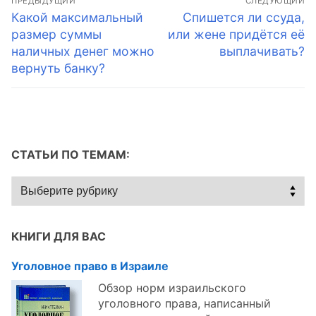
ПРЕДЫДУЩИЙ
СЛЕДУЮЩИЙ
по
Предыдущая
Следующая
Какой максимальный
Спишется ли ссуда,
запись:
запись:
размер суммы
или жене придётся её
записям
наличных денег можно
выплачивать?
вернуть банку?
СТАТЬИ ПО ТЕМАМ:
Статьи
по
темам:
КНИГИ ДЛЯ ВАС
Уголовное право в Израиле
Обзор норм израильского
уголовного права, написанный