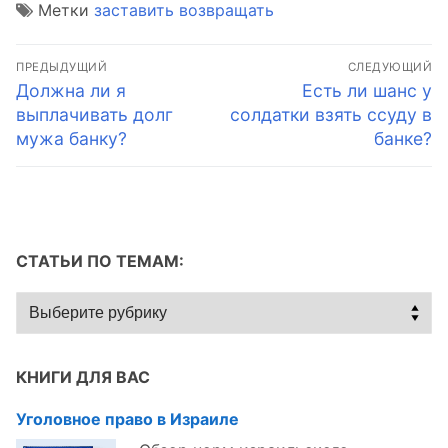
Метки
заставить возвращать
Навигация
ПРЕДЫДУЩИЙ
СЛЕДУЮЩИЙ
по
Предыдущая
Следующая
Должна ли я
Есть ли шанс у
запись:
запись:
выплачивать долг
солдатки взять ссуду в
записям
мужа банку?
банке?
СТАТЬИ ПО ТЕМАМ:
Статьи
по
темам:
КНИГИ ДЛЯ ВАС
Уголовное право в Израиле