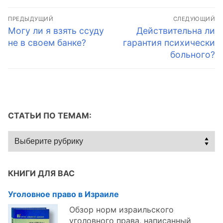
Навигация
ПРЕДЫДУЩИЙ
СЛЕДУЮЩИЙ
по
Предыдущая
Следующая
Могу ли я взять ссуду
Действительна ли
запись:
запись:
не в своем банке?
гарантия психически
записям
больного?
СТАТЬИ ПО ТЕМАМ:
Статьи
по
темам:
КНИГИ ДЛЯ ВАС
Уголовное право в Израиле
Обзор норм израильского
уголовного права, написанный