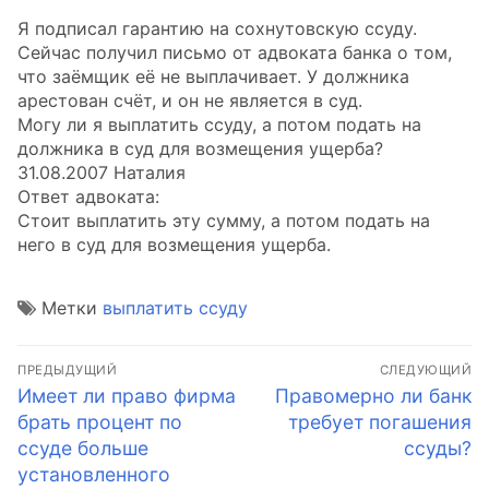
Я подписал гарантию на сохнутовскую ссуду.
Сейчас получил письмо от адвоката банка о том,
что заёмщик её не выплачивает. У должника
арестован счёт, и он не является в суд.
Могу ли я выплатить ссуду, а потом подать на
должника в суд для возмещения ущерба?
31.08.2007 Наталия
Ответ адвоката:
Стоит выплатить эту сумму, а потом подать на
него в суд для возмещения ущерба.
Метки
выплатить ссуду
Навигация
ПРЕДЫДУЩИЙ
СЛЕДУЮЩИЙ
по
Предыдущая
Следующая
Имеет ли право фирма
Правомерно ли банк
запись:
запись:
брать процент по
требует погашения
записям
ссуде больше
ссуды?
установленного