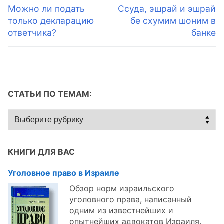
по
Предыдущая
Следующая
Можно ли подать
Ссуда, эшрай и эшрай
запись:
запись:
только декларацию
бе схумим шоним в
записям
ответчика?
банке
СТАТЬИ ПО ТЕМАМ:
Статьи
по
темам:
КНИГИ ДЛЯ ВАС
Уголовное право в Израиле
Обзор норм израильского
уголовного права, написанный
одним из известнейших и
опытнейших адвокатов Израиля.