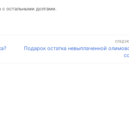
а с остальными долгами.
СЛЕДУ
Следующая
ка?
Подарок остатка невыплаченной олимов
запись:
с