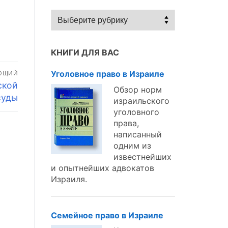
Статьи
по
темам:
КНИГИ ДЛЯ ВАС
Уголовное право в Израиле
ЮЩИЙ
ской
Обзор норм
суды
израильского
уголовного
права,
написанный
одним из
известнейших
и опытнейших адвокатов
Израиля.
Семейное право в Израиле