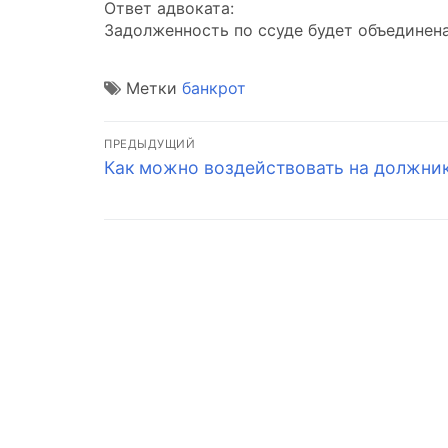
Ответ адвоката:
Задолженность по ссуде будет объединен
Метки
банкрот
Навигация
ПРЕДЫДУЩИЙ
Предыдущая
Как можно воздействовать на должни
по
запись:
записям