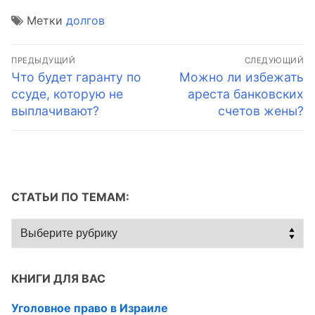
Метки
долгов
Навигация
ПРЕДЫДУЩИЙ
СЛЕДУЮЩИЙ
по
Предыдущая
Следующая
Что будет гаранту по
Можно ли избежать
запись:
запись:
ссуде, которую не
ареста банковских
записям
выплачивают?
счетов жены?
СТАТЬИ ПО ТЕМАМ:
Статьи
по
темам:
КНИГИ ДЛЯ ВАС
Уголовное право в Израиле