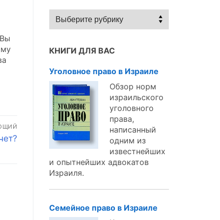
Статьи
по
темам:
 Вы
ому
КНИГИ ДЛЯ ВАС
ва
Уголовное право в Израиле
Обзор норм
израильского
уголовного
права,
ЮЩИЙ
написанный
чет?
одним из
известнейших
и опытнейших адвокатов
Израиля.
Семейное право в Израиле