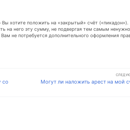
 Вы хотите положить на «закрытый» счёт («пикадон»).
ть на него эту сумму, не подвергая тем самым ненужн
м Вам не потребуется дополнительного оформления пра
СЛЕДУ
Следующая
у со
Могут ли наложить арест на мой с
запись: