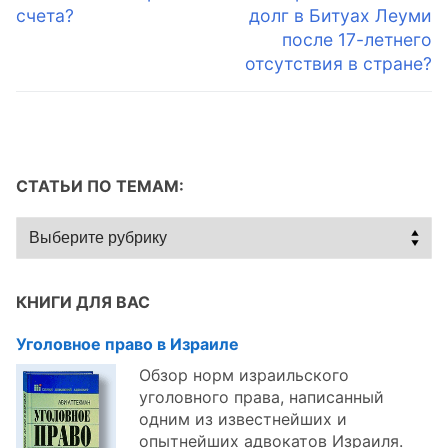
запись:
запись:
счета?
долг в Битуах Леуми
записям
после 17-летнего
отсутствия в стране?
СТАТЬИ ПО ТЕМАМ:
Статьи
по
темам:
КНИГИ ДЛЯ ВАС
Уголовное право в Израиле
Обзор норм израильского
уголовного права, написанный
одним из известнейших и
опытнейших адвокатов Израиля.