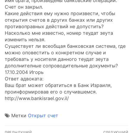
имя брата, произведены банковские операции.
Счет он закрыл.
Какие действия ему нужно произвести, чтобы
открытия счетов в других банках или других
противоправных действий не допустить?
Насколько мне известно, номер теудат зеута
изменить нельзя.
Существует ли всеобщая банковская система, где
можно оповестить о конкретном случае и
требовать у носителя данного теудат зеута
дополнителные сопроводительные документы?
17.10.2004 Игорь
Ответ адвоката:
Ваш брат может обратиться в Банк Израиля,
проинформировав его о случившемся.
http://www.bankisrael.gov.il/
Метки
Открыт счет
Навигация
ПРЕДЫДУЩИЙ
СЛЕДУЮЩИЙ