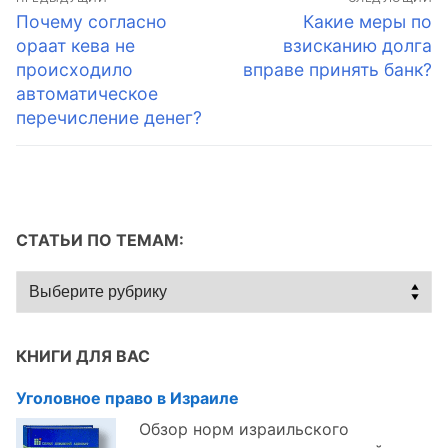
по
Предыдущая
Следующая
Почему согласно
Какие меры по
запись:
запись:
ораат кева не
взисканию долга
записям
происходило
вправе принять банк?
автоматическое
перечисление денег?
СТАТЬИ ПО ТЕМАМ:
Статьи
по
темам:
КНИГИ ДЛЯ ВАС
Уголовное право в Израиле
Обзор норм израильского