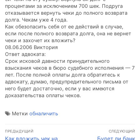
процентами за исключением 700 шек. Подруга
отказывается вернуть чеки до полного возврата
долга. Чекам уже 4 года.
Как обезопасить себя от ее действий в случае,
если после полного возврата долга, она не вернет
чеки и захочет их вложить?
08.06.2006 Виктория
Ответ адвоката:
Срок исковой давности принудительного
взыскания чеков в бюро судебного исполнения — 7
лет. После полной оплаты долга обратитесь к
адвокату, думаю, предупредительного письма от
него будет достаточно, если у вас имеются
доказательства оплаты чеков.
Метки
обналичить
Навигация
ПРЕДЫДУЩИЙ
СЛЕДУЮЩИЙ
по
Предыдущая
Следующая
Как вложить чек на
Будет ли банк