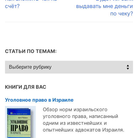
запись:
запись:
счёт?
выдавать мне деньги
записям
по чеку?
СТАТЬИ ПО ТЕМАМ:
Статьи
по
темам:
КНИГИ ДЛЯ ВАС
Уголовное право в Израиле
Обзор норм израильского
уголовного права, написанный
одним из известнейших и
опытнейших адвокатов Израиля.