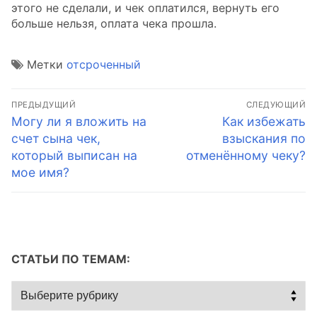
этого не сделали, и чек оплатился, вернуть его
больше нельзя, оплата чека прошла.
Метки
отсроченный
Навигация
ПРЕДЫДУЩИЙ
СЛЕДУЮЩИЙ
по
Предыдущая
Следующая
Могу ли я вложить на
Как избежать
запись:
запись:
счет сына чек,
взыскания по
записям
который выписан на
отменённому чеку?
мое имя?
СТАТЬИ ПО ТЕМАМ:
Статьи
по