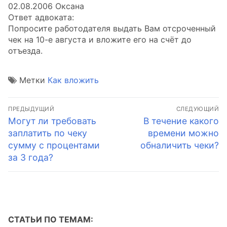
02.08.2006 Оксана
Ответ адвоката:
Попросите работодателя выдать Вам отсроченный
чек на 10-е августа и вложите его на счёт до
отъезда.
Метки
Как вложить
Навигация
ПРЕДЫДУЩИЙ
СЛЕДУЮЩИЙ
по
Предыдущая
Следующая
Могут ли требовать
В течение какого
запись:
запись:
заплатить по чеку
времени можно
записям
сумму с процентами
обналичить чеки?
за 3 года?
СТАТЬИ ПО ТЕМАМ: